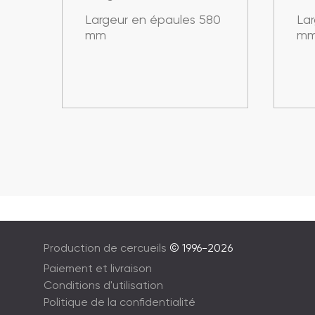
70
Largeur en épaules 580
La
mm
m
Production de cercueils
© 1996-2026
Paiement et livraison
Conditions d'utilisation
Politique de la confidentialité