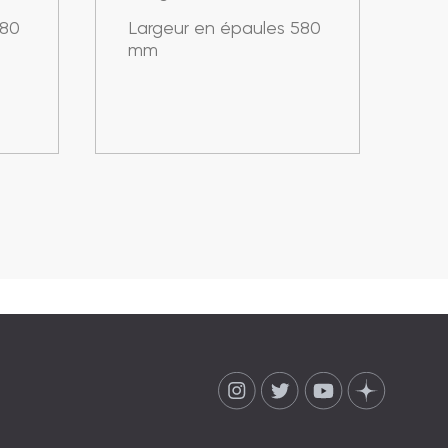
580
Largeur en épaules 580
La
mm
m