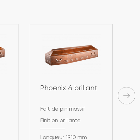
Phoenix 6 brillant
A
Fait de pin massif
Fa
Finition brilliante
Fi
Longueur 1910 mm
L