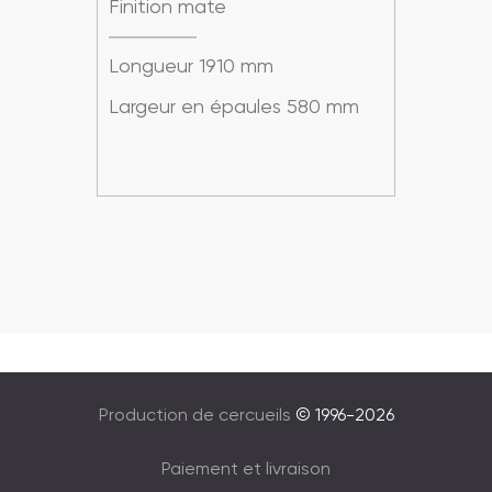
Finition mate
Fini
Longueur 1910 mm
Long
mm
Largeur en épaules 580 mm
Larg
Production de cercueils
© 1996-2026
Paiement et livraison