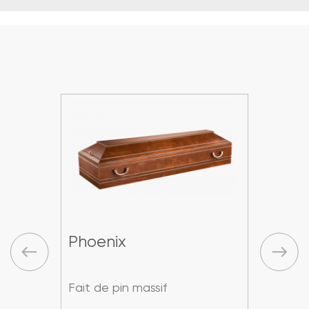
Phoenix
Pho
Fait de pin massif
Fait 