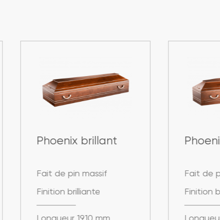
oenix brillant
Phoenix 6 brillan
t de pin massif
Fait de pin massif
ition brilliante
Finition brilliante
ngueur 1910 mm
Longueur 1910 mm