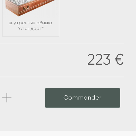
внутренняя обивка
"стандарт"
223
€
Commander