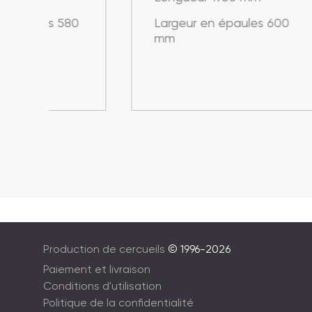
80
Largeur en épaules 600
La
mm
m
Production de cercueils
© 1996-2026
Paiement et livraison
Conditions d'utilisation
Politique de la confidentialité