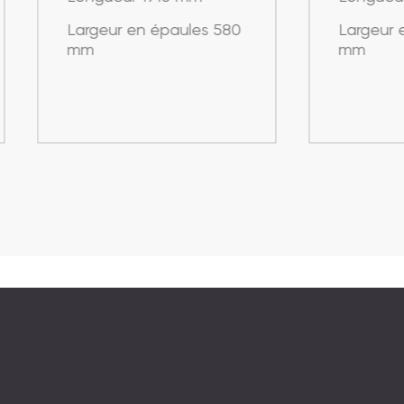
rgeur en épaules 580
Largeur en épaules 
m
mm