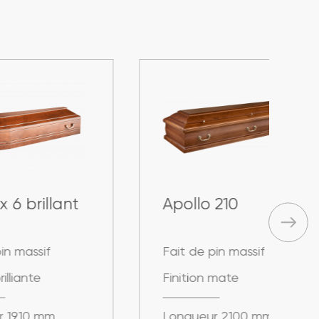
t
Apollo 210
A
Fait de pin massif
Fa
Finition mate
Fi
Longueur 2100 mm
L