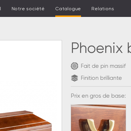
l
Notre société
Catalogue
Relations
Phoenix b
Fait de pin massif
Finition brilliante
Prix en gros de base: