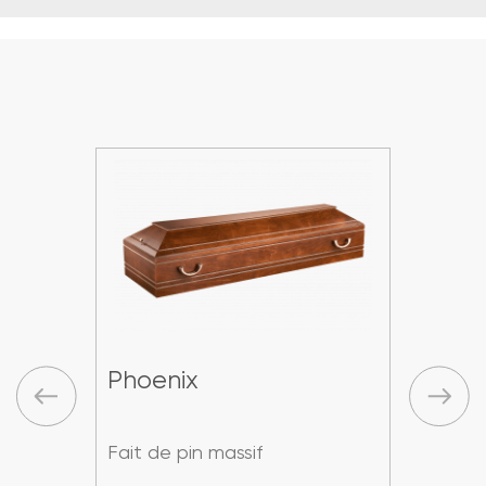
Phoenix
Pho
Fait de pin massif
Fait 