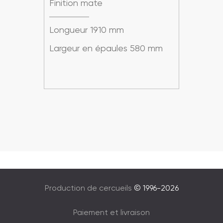
Finition mate
Fini
Longueur 1910 mm
Long
mm
Largeur en épaules 580 mm
Larg
Production de cercueils
© 1996-2026
Paiement et livraison