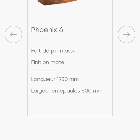
Phoenix 6
Phoe
Fait de pin massif
Fait 
Finition mate
Finit
Longueur 1930 mm
Long
 mm
Largeur en épaules 600 mm
Larg